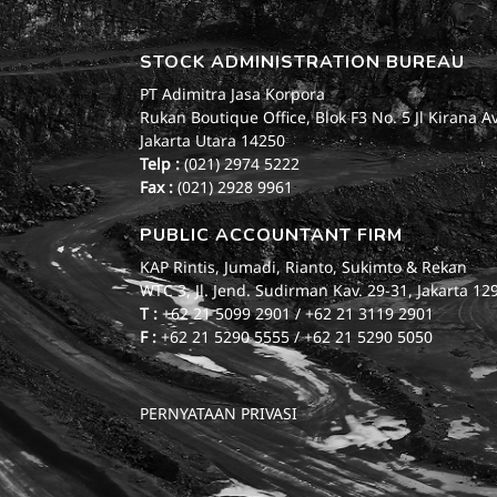
STOCK ADMINISTRATION BUREAU
PT Adimitra Jasa Korpora
Rukan Boutique Office, Blok F3 No. 5 Jl Kirana A
Jakarta Utara 14250
Telp :
(021) 2974 5222
Fax :
(021) 2928 9961
PUBLIC ACCOUNTANT FIRM
KAP Rintis, Jumadi, Rianto, Sukimto & Rekan
WTC 3, Jl. Jend. Sudirman Kav. 29-31, Jakarta 12
T :
+62 21 5099 2901 / +62 21 3119 2901
F :
+62 21 5290 5555 / +62 21 5290 5050
PERNYATAAN PRIVASI