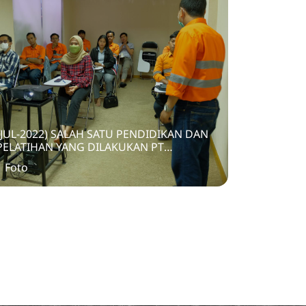
(JUL-2022) SALAH SATU PENDIDIKAN DAN
PELATIHAN YANG DILAKUKAN PT
TRANSKON JAYA TBK BARU - BARU INI
1 Foto
ADALAH SMART DRIVING COACHING
CLINIC