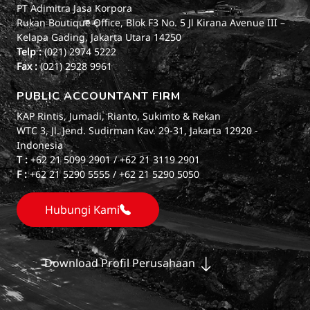
PT Adimitra Jasa Korpora
Rukan Boutique Office, Blok F3 No. 5 Jl Kirana Avenue III –
Kelapa Gading, Jakarta Utara 14250
Telp :
(021) 2974 5222
Fax :
(021) 2928 9961
PUBLIC ACCOUNTANT FIRM
KAP Rintis, Jumadi, Rianto, Sukimto & Rekan
WTC 3, Jl. Jend. Sudirman Kav. 29-31, Jakarta 12920 -
Indonesia
T :
+62 21 5099 2901 / +62 21 3119 2901
F :
+62 21 5290 5555 / +62 21 5290 5050
Hubungi Kami
Download Profil Perusahaan