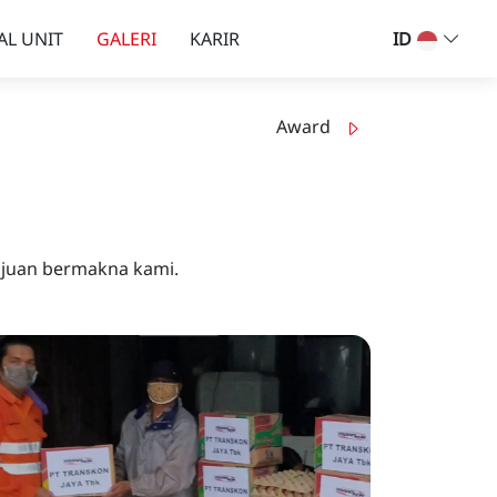
AL UNIT
GALERI
KARIR
ID
Award
ajuan bermakna kami.