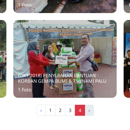
BALIKPAPAN DENGAN DISHUB
1 Foto
BALIKPAPAN
(OKT-2018) PENYERAHAN BANTUAN
KORBAN GEMPA BUMI & TSUNAMI PALU
1 Foto
‹
1
2
3
4
›