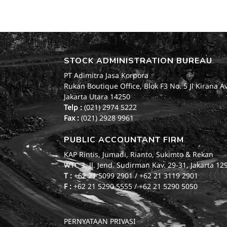
STOCK ADMINISTRATION BUREAU
PT Adimitra Jasa Korpora
Rukan Boutique Office, Blok F3 No. 5 Jl Kirana A
Jakarta Utara 14250
Telp :
(021) 2974 5222
Fax :
(021) 2928 9961
PUBLIC ACCOUNTANT FIRM
KAP Rintis, Jumadi, Rianto, Sukimto & Rekan
WTC 3, Jl. Jend. Sudirman Kav. 29-31, Jakarta 12
T :
+62 21 5099 2901 / +62 21 3119 2901
F :
+62 21 5290 5555 / +62 21 5290 5050
PERNYATAAN PRIVASI