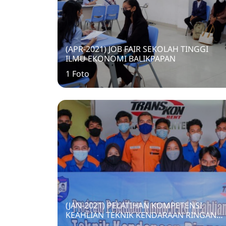
(APR-2021) JOB FAIR SEKOLAH TINGGI
ILMU EKONOMI BALIKPAPAN
1 Foto
(JAN-2021) PELATIHAN KOMPETENSI
KEAHLIAN TEKNIK KENDARAAN RINGAN
(TEORI)