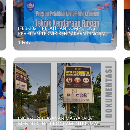
(FEB-2021) PELATIHAN KOMPETENSI
KEAHLIAN TEKNIK KENDARAAN RINGAN
(PRAKTIK)
1 Foto
(NOV-2020) LAYANAN MASYARAKAT
MENDUKUNG PROGRAM DITBINMAS
POLDA KALTIM YAITU SOSIALISASI