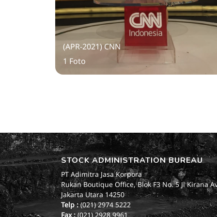
(APR-2021) CNN
1 Foto
STOCK ADMINISTRATION BUREAU
PT Adimitra Jasa Korpora
Rukan Boutique Office, Blok F3 No. 5 Jl Kirana A
Jakarta Utara 14250
Telp :
(021) 2974 5222
Fax :
(021) 2928 9961